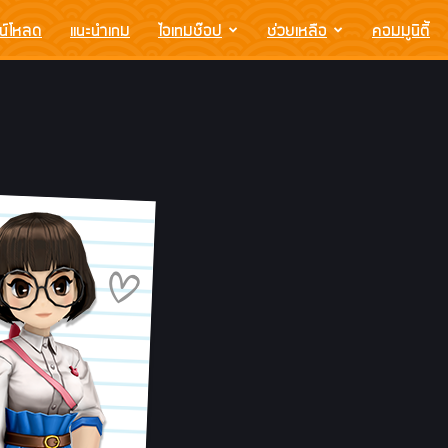
น์โหลด
แนะนำเกม
ไอเทมช๊อป
ช่วยเหลือ
คอมมูนิตี้