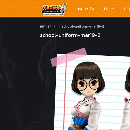
Yulgang
หน้าหลัก
ข่าว
ดาว
โย
หน้าแรก
school-uniform-mar19-2
school-uniform-mar19-2
วกัง
ยุทธ
ภพ
ครบ
สลึง