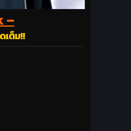
k –
ดเต็ม!!