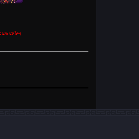
รือชดเชยใดๆ