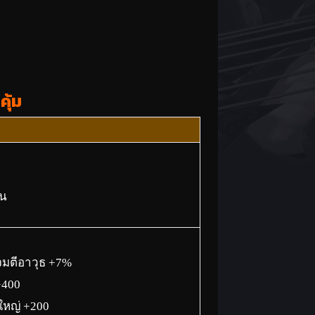
คุ้ม
ัน
จมตีอาวุธ +7%
+400
ใหญ่ +200