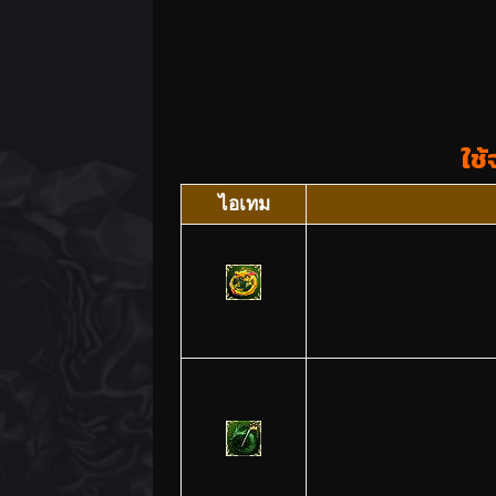
ใช
ไอเทม