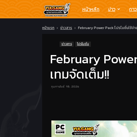
Yulgang
หน้าหลัก
ข่าว
ดาว
โย
หน้าแรก
ข่าวสาร
February Power Pack โปรโมชั่นใช้จ่า
ข่าวสาร
โปรโมชั่น
วกัง
February Power 
ยุทธ
เทมจัดเต็ม!!
ภพ
กุมภาพันธ์ 18, 2026
ครบ
สลึง