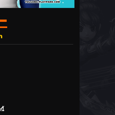
–
ก
นี้