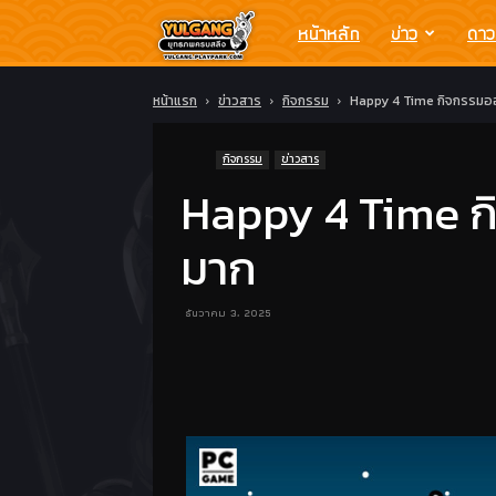
Yulgang
หน้าหลัก
ข่าว
ดาว
โย
หน้าแรก
ข่าวสาร
กิจกรรม
Happy 4 Time กิจกรรมออนไ
กิจกรรม
ข่าวสาร
วกัง
Happy 4 Time กิจ
ยุทธ
มาก
ภพ
ธันวาคม 3, 2025
ครบ
สลึง