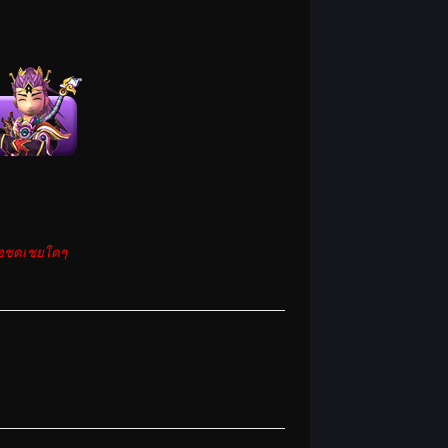
รือชดเชยใดๆ