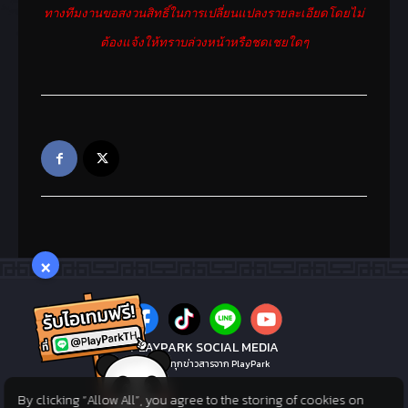
2,850 Cash
ทางทีมงานขอสงวนสิทธิ์ในการเปลี่ยนแปลงรายละเอียดโดยไม่
การอัพเกรด+หลอมรวม
ต้องแจ้งให้ทราบล่วงหน้าหรือชดเชยใดๆ
เพิ่มขึ้น +5%
ยันต์โยวกัง(10วัน)
สามารถใช้งานหน้าต่าง
ราคา
สวมใส่สำรองได้, EXP
18,900
Cash
+50%,
ลดเหลือ
วิญญาณ 1.5 เท่า, อัตรา
16,900 Cash
การอัพเกรด+หลอมรวม
เพิ่มขึ้น +5%
×
ยันต์โยวกัง(30วัน)
สามารถใช้งานหน้าต่าง
ราคา
สวมใส่สำรองได้, EXP
PLAYPARK SOCIAL MEDIA
37,900
Cash
ไม่พลาดทุกข่าวสารจาก PlayPark
+50%,
ลดเหลือ
วิญญาณ 1.5 เท่า, อัตรา
By clicking “Allow All”, you agree to the storing of cookies on