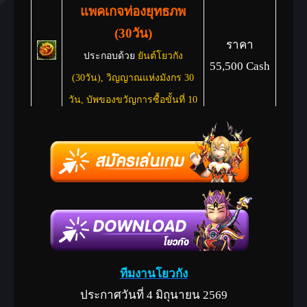
แพคเกจท่องยุทธภพ
(30วัน)
ราคา
ประกอบด้วย
ยันต์โยวกัง
55,500 Cash
(30วัน), วิญญาณแห่งมังกร 30
วัน, บัพของขวัญการซื้อขั้นที่ 10
วิญญาณแห่งมังกร 15
วัน
ราคา 3,000
Cash
สามารถใช้ระบบวิญญาณ
มังกรได้เป็นเวลา 15 วัน
ยันต์โยวกัง(1วัน)
สามารถใช้งานหน้าต่าง
ราคา
3,000
สวมใส่สำรองได้, EXP
Cash
ทีมงานโยวกัง
+50%,
ลดเหลือ
ประกาศวันที่ 4 มิถุนายน 2569
วิญญาณ 1.5 เท่า, อัตรา