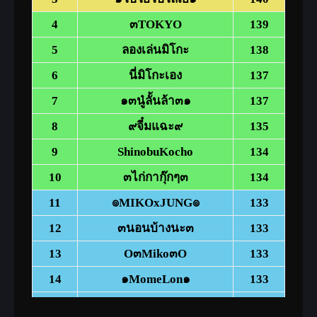
ค่าชีวิต 120
4
๓TOKYO
139
ยาเทพไร้มลทิน(10 วัน) (แลก
5
ลองเล่นมิโกะ
138
เปลี่ยนได้)
6
นี่มิโกะเอง
137
ตุ้มหูศิษย์ลาวา – ปีศาจ
ระดับ 120
11-20
7
๑๓นู๋ลั้นล้า๓๑
137
– พลังปราณ +3 พลังโจมตีวิชา 8%
8
๙จี๋มแฉะ๙
135
ค่าชีวิต 120
9
ShinobuKocho
134
10
๓ไก่กากุ๊กๆ๓
134
11
๏MIKOxJUNG๏
133
12
๓นอนบ้างนะ๓
133
13
O๓Miko๓O
133
14
๑MomeLon๑
133
15
๏YGG๐MiKO๏
131