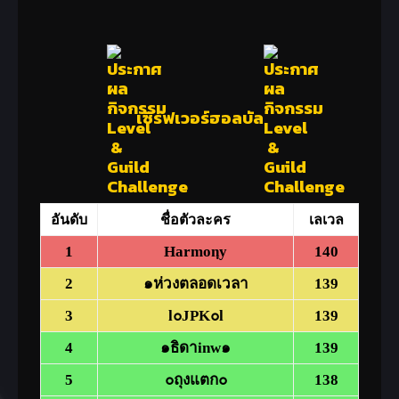
16
๑๏ณ๊๏Jมิโกะ๏๑
131
17
๐๐รักจากจัย๐๐
130
18
แสงธรรมบูรพา
128
19
มิโดโระมิโกะ
127
เซิร์ฟเวอร์ฮอลบัล
20
๑พฤกษาทมิฬฺ๑
127
อันดับ
ชื่อตัวละคร
เลเวล
1
Harmonฺy
140
2
๑ห่วงตลอดเวลา
139
3
l๐JPK๐l
139
4
๑ธิดาinw๑
139
5
๐ถุงแตก๐
138