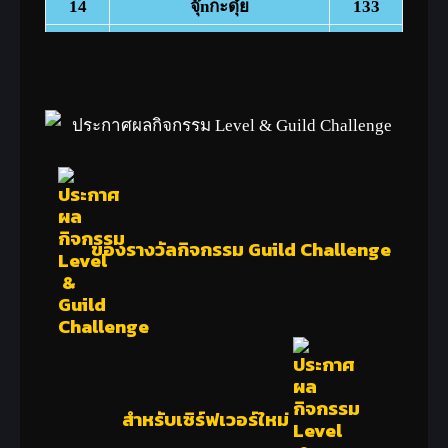
14
จุ๊nกะดุ๋ย
133
15
๑ทรงเดฟ๑
132
16
เจ้หมวeสวeสุด
132
17
ตัวละครมิโกะ
132
18
๓หนิงงเอ๋อ
132
19
๐LostTel2๐
132
20
Zhichi
132
ของรางวัลกิจกรรม Guild Challenge
สำหรับเซิร์ฟเวอร์ใหม่