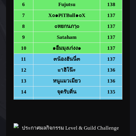
6
Fujutsu
138
7
X๐๑PiTBull๑๐X
137
8
๐หยกนภๅ๐
137
9
Sataham
137
10
๑อืมมุงเก่งง๑
137
11
๓น้องฮันนี่๓
137
12
uาฮิโน๊ะ
136
13
หนูแมวเมียว
136
14
จุดรับติ่น
135
15
PASPALEY๑
135
16
FB1KengKitisak
135
17
๑Hitoriz
135
18
๓ม้าน้ำสีเงิน๓
135