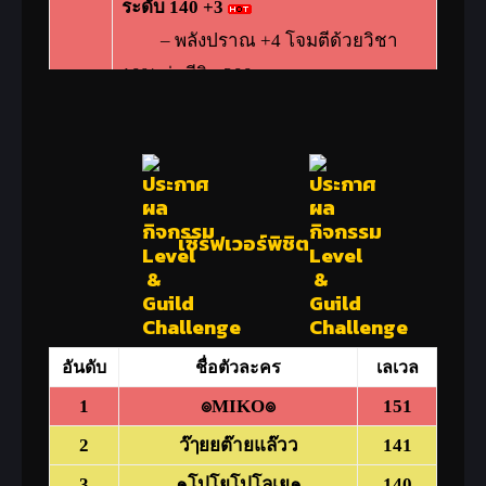
ระดับ 140 +3
–
พลังปราณ +4 โจมตีด้วยวิชา
10% ค่าชีวิต 200
ยาเทพไร้มลทิน(10 วัน) (แลก
เปลี่ยนได้)
ตุ้มหูหยกดำ – ปีศาจ ระดับ 130
2-3
+3
เซิร์ฟเวอร์พิชิต
– พลังปราณ +3 พลังโจมตีวิชา
10% ค่าชีวิต 150
ยาเทพไร้มลทิน(10 วัน) (แลก
เปลี่ยนได้)
อันดับ
ชื่อตัวละคร
เลเวล
ตุ้มหูศิษย์ลาวา – ปีศาจ
ระดับ 120
1
๏MIKO๏
151
4-10
+3
2
ว๊ๅยยต๊ายแล๊วว
141
– พลังปราณ +3 พลังโจมตีวิชา 8%
3
๑โปโยโปโลเย๑
140