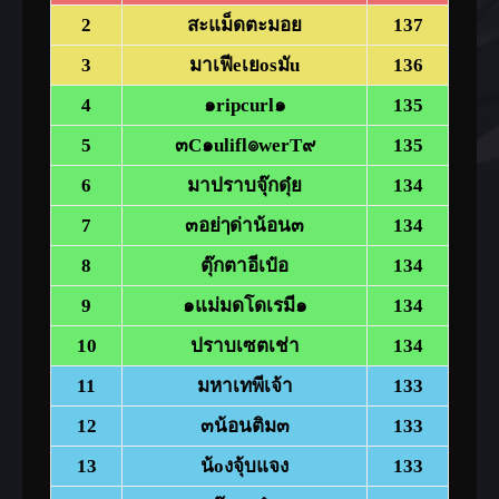
ดี(Lv.110)
2
สะแม็ดตะมอย
137
3
มาเฟีeเยosมัu
136
4
๑ripcurl๑
135
5
๓C๑ulifl๏werT๙
135
6
มาปราบจุ๊กดุ๋ย
134
7
๓อย่ๅด่าน้อน๓
134
8
ตุ๊กตาอีเป๋อ
134
9
๑แม่มดโดเรมี๑
134
10
ปราบเซตเช่า
134
11
มหาเทพีเจ้า
133
12
๓น้อนติม๓
133
13
น้oงจุ้บแจง
133