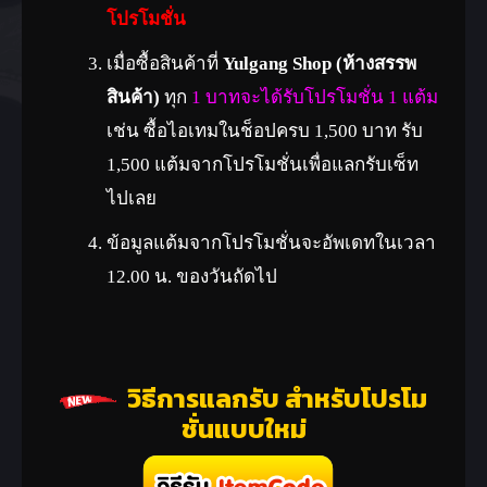
โปรโมชั่น
เมื่อซื้อสินค้าที่
Yulgang Shop (ห้างสรรพ
สินค้า)
ทุก
1 บาทจะได้รับโปรโมชั่น 1 แต้ม
เช่น ซื้อไอเทมในช็อปครบ 1,500 บาท รับ
1,500 แต้มจากโปรโมชั่นเพื่อแลกรับเซ็ท
ไปเลย
ข้อมูลแต้มจากโปรโมชั่นจะอัพเดทในเวลา
12.00 น. ของวันถัดไป
วิธีการแลกรับ สำหรับโปรโม
ชั่นแบบใหม่