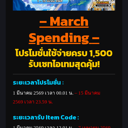
– March
Spending
–
โปรโมชั่นใช้จ่ายครบ 1,500
รับเซทไอเทมสุดคุ้ม!
ระยะเวลาโปรโมชั่น
:
1 มีนาคม 2569 เวลา 00.01 น.
– 15 มีนาคม
2569
เวลา 23.59 น.
ระยะเวลารับ Item Code :
1 มีนาคม 2569 เวลา 12.01 น.
– 7 เมษายน 2569