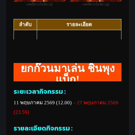
เทพปีศาจโลหิต (ช)
เทพปีศาจโลหิต (ญ)
ลำดับ
รายละเอียด
ลายปักมังกรเขียว(1วัน)
ยกก๊วนมาเล่น ชินพุง
(กิจกรรม)
แบ็ก!
Tier 1:
ปราณทั้งหมด +3, ค่าประสบการณ์
ระยะเวลากิจกรรม :
30,000
+100%, พลังโจมตีอาวุธ +7%
ID
อานุภาพวิชา +12%, พลังป้องกันรวม
11 พฤษภาคม 2569 (12.00)
–
27 พฤษภาคม
2569
ชุดเกราะ +12%, HP +600, MP +400,
(23.59)
โจมตีมอนสเตอร์ขนาดใหญ่ +200,
รายละเอียดกิจกรรม :
ป้องมอนสเตอร์ขนาดใหญ่ +200