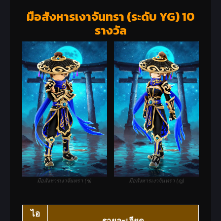
(ไอเทมได้รับเฉพาะ “เซิร์ฟเวอร์ อสูร
ID
มือสังหารเงาจันทรา (ระดับ YG) 10
โลหิตคลั่ง” เท่านั้น)
รางวัล
ปีกเทพปีศาจโลหิต (Event)
Tier 4:
150,000
(ไอเทมได้รับเฉพาะ “เซิร์ฟเวอร์ อสูร
ID
โลหิตคลั่ง” เท่านั้น)
มือสังหารเงาจันทรา (ช)
มือสังหารเงาจันทรา (ญ)
ไอ