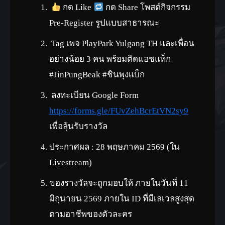
(ไอเทมไม่สามารถแลกเปลี่ยนได้)
กด Like
กด Share โพสต์กิจกรรม
Pre-Register รูปแบบสาธารณะ
Tag เพจ PlayPark Yulgang TH และเพื่อน
อย่างน้อย 3 คน พร้อมติดแฮชแท็ก
#JinPungBeak #ชินพุงแบ็ก
ยาเทพไร้มลทิน(1 วัน)
Tier 2:
ลงทะเบียน Google Form
(กิจกรรม)
50,000
https://forms.gle/FUvZehBcrEtVN2sy9
มีคุณสมบัติโอสถแห่งสวรรค์(G), ยา
ID
เพื่อลุ้นรับรางวัล
ทิพย์โอสถ,ยาเปลี่ยนร่างอาวุธทะเล
ประกาศผล : 28 พฤษภาคม 2569 (ใน
ลึก,ยาคุ้มจิต
Livestream)
(ไอเทมไม่สามารถแลกเปลี่ยนได้)
ของรางวัลจะถูกมอบให้ ภายในวันที่ 11
ชุดคลุมเทพปีศาจโลหิต
มิถุนายน 2569 ภายใน ID ที่มีเลเวลสูงสุด
Tier 3:
(Event)
ตามอาชีพของตัวละคร
100,000