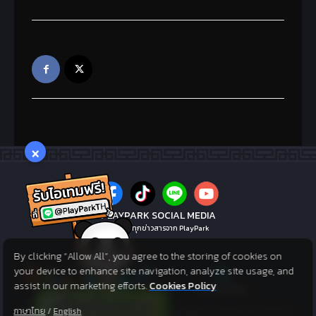
×
PLAYPARK SOCIAL MEDIA
ไม่พลาดทุกข่าวสารจาก PlayPark
By clicking “Allow All”, you agree to the storing of cookies on
your device to enhance site navigation, analyze site usage, and
assist in our marketing efforts.
Cookies Policy
©2005. MGAME Corp. All rights reserved. ©2017 Asphere Innovations
ภาษาไทย
/
English