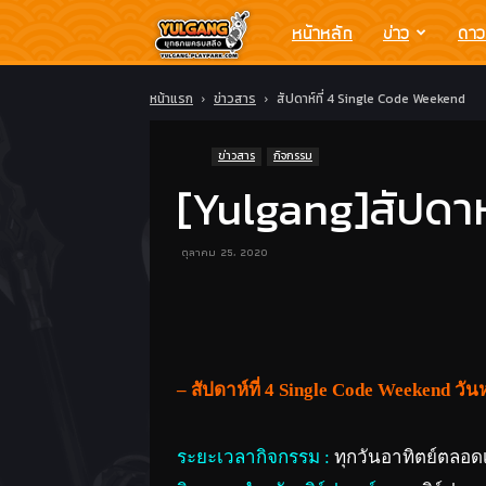
Yulgang
หน้าหลัก
ข่าว
ดาว
โย
หน้าแรก
ข่าวสาร
สัปดาห์ที่ 4 Single Code Weekend
ข่าวสาร
กิจกรรม
วกัง
[Yulgang]สัปดาห
ยุทธ
ตุลาคม 25, 2020
ภพ
ครบ
– สัปดาห์ที่ 4 Single Code Weekend 
สลึง
ระยะเวลากิจกรรม :
ทุกวันอาทิตย์ตลอด