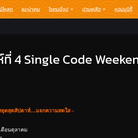
น์โหลด
แนะนำเกม
ไอเทมช๊อป
ช่วยเหลือ
คอมมูนิตี้
์ที่ 4 Single Code Weeke
วันหยุดสุดสัปดาห์…แจกความสดใส –
เดือนตุลาคม