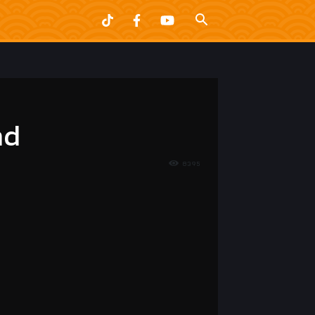
nd
8395