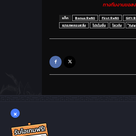
ทางทีมงานขอสงว
แท็ก
Bonus Refill
First Refill
Gift 
ยุทธภพครบสลึง
โปรโมชั่น
โยวกัง
ํYul
×