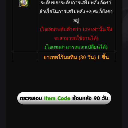
ระดับของระดับการเสริมพลัง อัตรา
สำเร็จในการเสริมพลัง +20% ก็ยังคง
อยู่
(ไอเทมระดับต่ำกว่า 129 เท่านั้น จึง
จะสามารถใช้งานได้)
(ไอเทมสามารถแลกเปลี่ยนได้)
ยาเทพไร้มลทิน (
30
วัน)
1 ชิ้น
เป็นยาที่ทำขึ้นโดยรวบรวมธาตุของ
ยาแต่ละชนิด มีพลังของ โอสถแห่ง
สวรรค์(G), ยาทิพย์โอสถ,^[PC
Bang]ยาเปลี่ยนร่างอาวุธทะเลลึก,
ยาคุ้มจิต
(ไอเทมสามารถแลกเปลี่ยนได้)
เทวรูปอุปกรณ์ความดี (Lv.160)
1