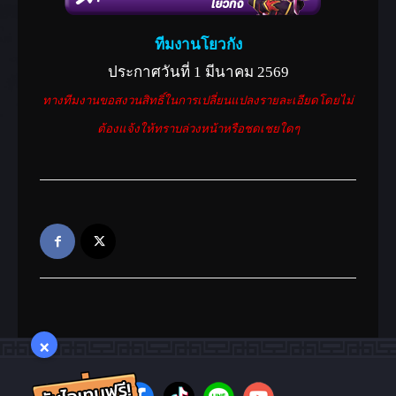
ตั๋วแลกเปลี่ยนเกราะความ
ดี(Lv.170)
ทีมงานโยวกัง
นำไปแลกเปลี่ยนเป็นเกราะความดี
ประกาศวันที่ 1 มีนาคม 2569
รัตติกาลโลกันต์ระดับเซียน 7 ตาม
ทางทีมงานขอสงวนสิทธิ์ในการเปลี่ยนแปลงรายละเอียดโดยไม่
อาชีพที่เฒ่าลูกคิดทอง
ต้องแจ้งให้ทราบล่วงหน้าหรือชดเชยใดๆ
ตั๋วแลกเปลี่ยนปลอกแขน
ความดี(Lv.170)
นำไปแลกเปลี่ยนเป็นปลอกแขน
ความดีรัตติกาลโลกันต์ระดับเซียน
7 ตามอาชีพที่เฒ่าลูกคิดทอง
×
แหวนจันทราทอแสง(ปีศาจ)
1 ชิ้น