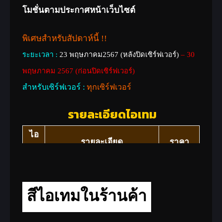
โมชั่นตามประกาศหน้าเว็บไซต์
พิเศษสำหรับสัปดาห์นี้ !!
ระยะเวลา :
23 พฤษภาคม2567 (หลังปิดเซิร์ฟเวอร์)
– 30
พฤษภาคม 2567 (ก่อนปิดเซิร์ฟเวอร์)
สำหรับเซิร์ฟเวอร์ :
ทุกเซิร์ฟเวอร์
รายละเอียดไอเทม
ไอ
รายละเอียด
ราคา
เทม
บัตรขยายจำนวนเงินเป้
สัมภาระ(1 แสนล้าน)
19,900
สีไอเทมในร้านค้า
เมื่อใช้แล้วจะเพิ่มจำนวนเงิน
cash
ที่มีของเป้สัมภาระมากสุดถึง 1