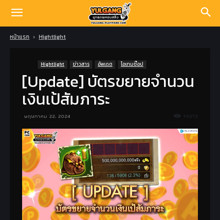
หน้าแรก
Hightlight
Hightlight
ข่าวสาร
อัพเดต
ไอเทมช๊อป
[Update] บัตรขยายจำนวน
เงินเป้สัมภาระ
พฤษภาคม 22, 2024
19373