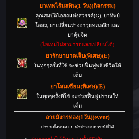
ยาเทพไร้มลทิน(1 วัน)(กิจกรรม)
คุณสมบัติโอสถแห่งสวรรค์(G), ยาทิพย์
โอสถ, ยาเปลี่ยนร่างอาวุธทะเลลึก และ
ยาคุ้มจิต
(ไอเทมไม่สามารถแลกเปลี่ยนได้)
ยารักษาบาดเจ็บ(พิเศษ)(E)
ในทุกๆครั้งที่ใช้ จะช่วยฟื้นฟูพลังชีวิตให้
เต็ม
ยาโสมเซียน(พิเศษ)(E)
ในทุกๆครั้งที่ใช้ จะช่วยฟื้นฟูปราณให้
เต็ม
ลายมังกรทอง(1วัน)(event)
ปราณทั้งหมด+3, ค่าประสบการณ์ที่ได้
รับ+40%, ค่าโจมตีอาวุธ+7%, อานุภาพ