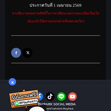
ในทุกๆครั้งที่ใช้ จะช่วยฟื้นฟูปราณให้
ประกาศวันที่ 1 เมษายน 2569
เต็ม
ทางทีมงานขอสงวนสิทธิ์ในการเปลี่ยนแปลงรายละเอียดโดยไม่
ลายปักมังกรเขียว(1วัน)(กิจกรรม)
ต้องแจ้งให้ทราบล่วงหน้าหรือชดเชยใดๆ
ปราณทั้งหมด +3, ค่าประสบการณ์
+100%, พลังโจมตีอาวุธ +7% อานุภาพ
วิชา +12%, พลังป้องกันรวมชุดเกราะ
+12%, HP +600, MP +400,
โจมตีมอนสเตอร์ขนาดใหญ่ +200, ป้องม
อนสเตอร์ขนาดใหญ่ +200
(ไอเทมไม่สามารถแลกเปลี่ยนได้)
×
ลายมังกรทอง(1วัน)(event)
ปราณทั้งหมด+3, ค่าประสบการณ์ที่ได้
รับ+40%, ค่าโจมตีอาวุธ+7%, อานุภาพ
PLAYPARK SOCIAL MEDIA
วิชา+12%, พลังป้องกันรวมชุดเกราะ+12%,
ไม่พลาดทุกข่าวสารจาก PlayPark