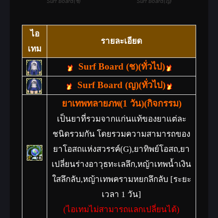
Surf Board(ช)
Surf Board(ญ)
ไอ
รายละเอียด
เทม
Surf Board (ช)(ทั่วไป)
Surf Board (ญ)(ทั่วไป)
ยาเทพทลายภพ(1 วัน)(กิจกรรม)
เป็นยาที่รวมจากแก่นแท้ของยาแต่ละ
ชนิดรวมกัน โดยรวมความสามารถของ
ยาโอสถแห่งสวรรค์(G),ยาทิพย์โอสถ,ยา
เปลี่ยนร่างอาวุธทะเลลึก,หญ้าเทพน้ำเงิน
ใสลึกลับ,หญ้าเทพครามหยกลึกลับ [ระยะ
เวลา 1 วัน]
(ไอเทมไม่สามารถแลกเปลี่ยนได้)