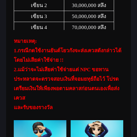
พลังโจมตีอาวุธ +5% อานุภาพวิชา
เซียน 2
30,000,000 สลึง
+10% ป้องกัน +10%
เซียน 3
50,000,000 สลึง
(ไอเทมไม่สามารถแลกเปลี่ยนได้)
เซียน 4
70,000,000 สลึง
ลายมังกรขาว(1วัน)(event)
เซียน 5
100,000,000 สลึง
ปราณทั้งหมด +3 ค่าประสบการณ์ +20%
หมายเหตุ:
เซียน 6
150,000,000 สลึง
(ไอเทมไม่สามารถแลกเปลี่ยนได้)
1.กรณีกดใช้งานยันต์โยวกังจะส่งเควสดังกล่าวได้
ลายมังกรดำ(1วัน)(event)
โดยไม่เสียค่าใช้จ่าย !!
เซียน 7
300,000,000 สลึง
2.แม้ว่าจะไม่เสียค่าใช้จ่ายแต่ NPC ขอทาน
พลังโจมตีอาวุธ +5%, อานุภาพ
ประหลาดจะตรวจสอบเงินที่จอมยทุธ์ถือไว้ โปรด
วิชา+10%, พลังป้องกันรวมชุด
เตรียมเงินให้เพียงพอตามคลาสก่อนตนเองเพื่อส่ง
เกราะ+10%, HP+500, MP+300
เควส
(ไอเทมไม่สามารถแลกเปลี่ยนได้)
และรับของรางวัล
ยันต์โชคลาภระดับต่ำสุด(กิจกรรม)
อัตราความสำเร็จของการเสริมพลัง/
หลอมรวมเพิ่มขึ้น 5%