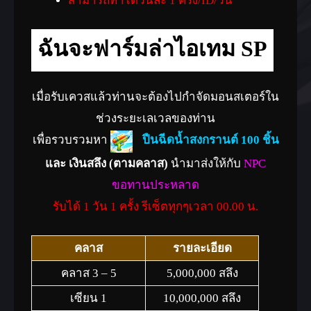
สามารถทำได้วันละ 1 ครั้ง/ID/วัน
วิชา+12%, พลังป้องกันรวมชุดเกราะ+12%,
HP+600, MP+400
ฉันจะฟาร์มล่าไอเทม SP
(ไอเทมไม่สามารถแลกเปลี่ยนได้)
ลายมังกรคราม(1วัน)(event)
เมื่อรับเควสแล้วท่านจะต้องไปกำจัดมอนสเตอร์ใน
ปราณทั้งหมด +3, ค่าประสบการณ์ที่ได้รับ
ช่วงระยะเลเวลของท่าน
+40%, พลังโจมตีอาวุธ +5%, อานุภาพวิชา
เพื่อรวบรวมหา
ปืนฉีดน้ำสงกรานต์ 100 ชิ้น
+10%
และ เงินสลึง (ตามคลาส)
นำมาส่งให้กับ
NPC
พลังป้องกันรวมชุดเกราะ +10% พลังชีวิต
ขอทานประหลาด
+500, พลังปราณ +300
รับได้ 1 วัน 1 ครั้ง รีเซ็ตทุกๆเวลา 00.00 น.
(ไอเทมไม่สามารถแลกเปลี่ยนได้)
ลายมังกรแดง(1วัน)(event)
คลาส
รายละเอียด
ปราณทั้งหมด +3 ค่าประสบการณ์
คลาส 3 – 5
5,000,000 สลึง
+20% HP +500 MP +300
เซียน 1
10,000,000 สลึง