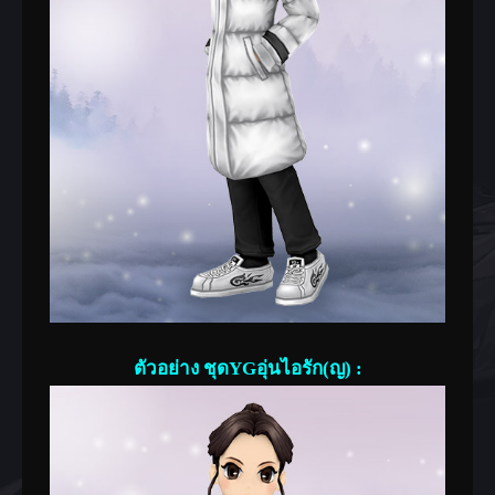
ตัวอย่าง ชุดYGอุ่นไอรัก(ญ) :