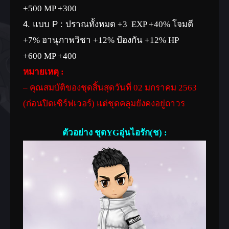
+500 MP +300
4. แบบ P :
ปราณทั้งหมด +3 EXP +40% โจมตี
+7% อานุภาพวิชา +12% ป้องกัน +12% HP
+600 MP +400
หมายเหตุ :
– คุณสมบัติของชุดสิ้นสุดวันที่ 02 มกราคม 2563
(ก่อนปิดเซิร์ฟเวอร์) แต่ชุดคลุมยังคงอยู่ถาวร
ตัวอย่าง ชุดYGอุ่นไอรัก(ช) :