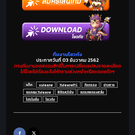
ทีมงานโยวกัง
ประกาศวันที่ 03 ธันวาคม 2562
ทางทีมงานขอสงวนสิทธิ์ในการเปลี่ยนแปลงรายละเอียด
ได้โดยไม่ต้องแจ้งให้ทราบล่วงหน้าหรือชดเชยใดๆ
แท็ก
yulgang
YulgangPC
กิจกรรม
ข่าวสาร
ชุดคลุม Yulgang
พิชิตสุริยัน
ยุทธภพครบสลึง
โปรโมชั่น
โยวกัง