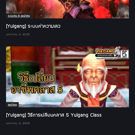
ระบบเกม & แนะนำเกม
[Yulgang] ระบบค่าความเลว
มกราคม 2, 2025
แนะนำเกม
[Yulgang] วิธีการเปลียนคลาส 5 Yulgang Class
มกราคม 2, 2025