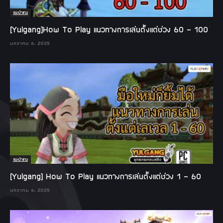
แนะนำเกม
[Yulgang]How To Play แนวทางการเล่นตั้งแต่ช่วง 60 – 100
มกราคม 6, 2025
แนะนำเกม
[Yulgang] How To Play แนวทางการเล่นตั้งแต่ช่วง 1 – 60
มกราคม 6, 2025