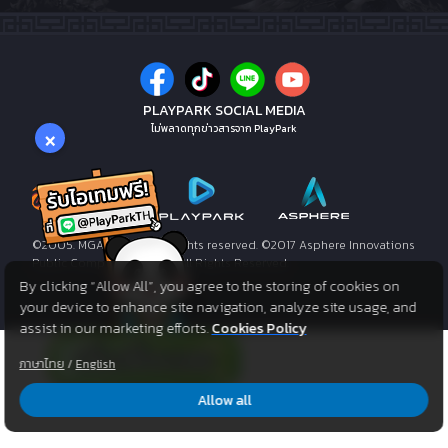
PLAYPARK SOCIAL MEDIA
×
ไม่พลาดทุกข่าวสารจาก PlayPark
©2005. MGAME Corp. All rights reserved. ©2017 Asphere Innovations
Public Company Limited. All Rights Reserved.
By clicking “Allow All”, you agree to the storing of cookies on
your device to enhance site navigation, analyze site usage, and
assist in our marketing efforts.
Cookies Policy
ภาษาไทย
/
English
Allow all