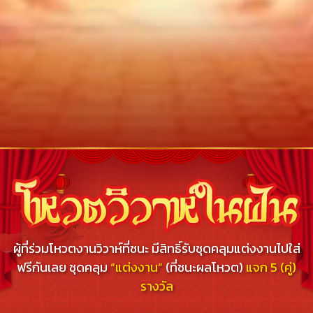
🏮
กิจกรรมวิวาห์ในฝัน - ร่วมโหวตชุดคลุมแต่งงาน Yulga
ผู้ที่ร่วมโหวตงานวิวาห์ที่ชนะ มีสิทธิ์รับชุดคลุมแต่งงานไปใส่
ฟรีกันเลย ชุดคลุม
“แต่งงาน”
(ที่ชนะผลโหวต)
แจก 5 (คู่)
รางวัล