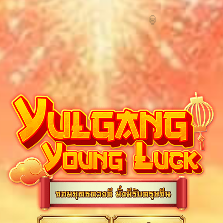
Yulgang Young Luck จอมยุทธดวงดี มั่งมีรับตรุษจีน - เกมโยวกังออนไลน์