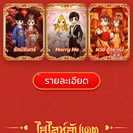
ไฮไลท์กิจกรรม Yulgang Young Luck ปรับบาลานซ์ส