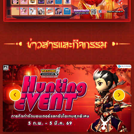
ข่าวสารล่าสุดและกิจกรรมเกมโยวกัง - Yulgang News
Previous Slide
Next Sl