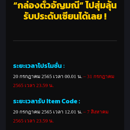
“กล่องตั๋วอัญมณี” ไปสุ่มลุ้น
รับประดับเซียนได้เลย !
ระยะเวลาโปรโมชั่น
:
20 กรกฎาคม 2565 เวลา 00.01 น.
– 31 กรกฎาคม
2565 เวลา 23.59 น.
ระยะเวลารับ Item Code :
20 กรกฎาคม 2565 เวลา 12.01 น.
– 7 สิงหาคม
2565 เวลา 23.59 น.