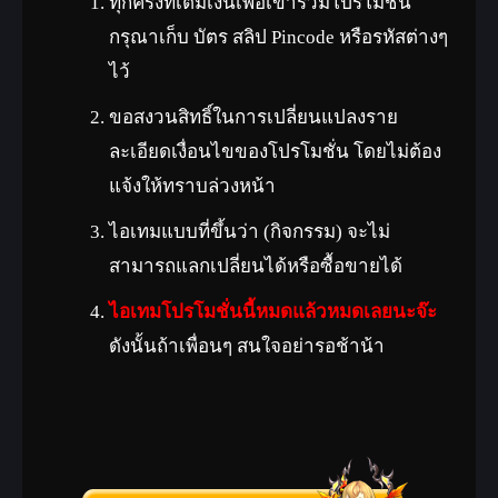
ทุกครั้งที่เติมเงินเพื่อเข้าร่วมโปรโมชั่น
กรุณาเก็บ บัตร สลิป Pincode หรือรหัสต่างๆ
ไว้
ขอสงวนสิทธิ์ในการเปลี่ยนแปลงราย
ละเอียดเงื่อนไขของโปรโมชั่น โดยไม่ต้อง
แจ้งให้ทราบล่วงหน้า
ไอเทมแบบที่ขึ้นว่า (กิจกรรม) จะไม่
สามารถแลกเปลี่ยนได้หรือซื้อขายได้
ไอเทมโปรโมชั่นนี้หมดแล้วหมดเลยนะจ๊ะ
ดังนั้นถ้าเพื่อนๆ สนใจอย่ารอช้าน้า