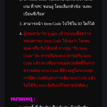
เกม ที่ NPC ชอนอู โดยเลือกหัวข้อ ‘ลงทะ
เบียนซีเรียล’
สามารถนำ Item Code ไปใช้ใน ID ใดก็ได้
ผู้เล่นสามารถ Login เข้าระบบเพื่อตรวจ
สอบสถานะ Item Code ได้เองว่า ไอเทม
หมด หรือ รับได้ปกติ จากปุ่ม “รับ Item
Code” ค่ะ หากเกินระยะเวลาขอรับ Item
Code แล้ว ทางทีมงานขอสงวนสิทธิ์ในการ
ตรวจสอบ Item Code ที่ค้างอยู่ในระบบทุก
กรณีค่ะ (แต่ปัญหาการเติม Item Code แล้ว
ไม่ได้รับ Item ยังรับแก้ไขตามปกติค่ะ)
หมายเหตุ :