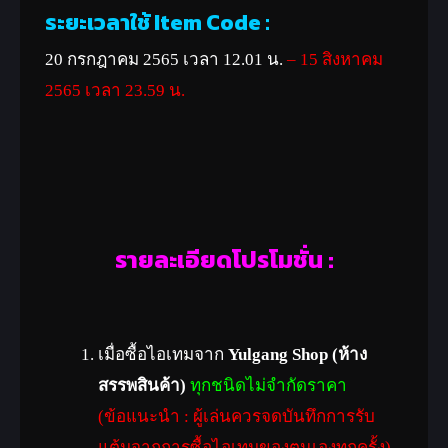
ระยะเวลาใช้ Item Code :
20 กรกฎาคม 2565 เวลา 12.01 น.
– 15 สิงหาคม
2565 เวลา 23.59 น.
รายละเอียดโปรโมชั่น :
เมื่อซื้อไอเทมจาก
Yulgang Shop (ห้าง
สรรพสินค้า)
ทุกชนิดไม่จำกัดราคา
(ข้อแนะนำ : ผู้เล่นควรจดบันทึกการรับ
แต้มจากการซื้อไอเทมของตนเองทุกครั้ง)