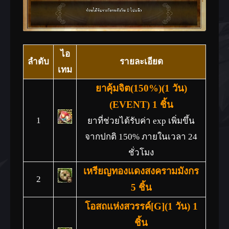
ไอ
ลำดับ
รายละเอียด
เทม
ยาคุ้มจิต(150%)(1 วัน)
(EVENT) 1 ชิ้น
1
ยาที่ช่วยได้รับค่า exp เพิ่มขึ้น
จากปกติ 150% ภายในเวลา 24
ชั่วโมง
เหรียญทองแดงสงครามมังกร
2
5 ชิ้น
โอสถแห่งสวรรค์[G](1 วัน) 1
ชิ้น