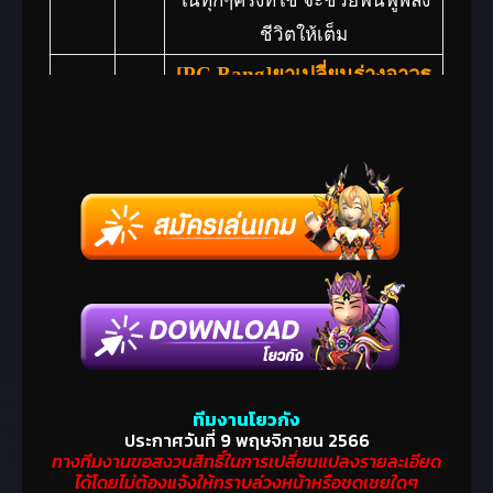
ในทุกๆครั้งที่ใช้ จะช่วยฟื้นฟูพลัง
ชีวิตให้เต็ม
[PC Bang]ยาเปลี่ยนร่างอาวุธ
ทะเลลึก(1 วัน)(ไม่สามารถซื้อ
ขายได้) 1 ชิ้น
เพิ่มพลังโจมตี+80, พลัง
7
ป้องกัน+80,พลังชีวิต+1000, พลัง
โจมตีวิชา 10%,
ค่าประสบการณ์ที่ได้รับ 20%, ดูด
วิญญาณ10% ระยะเวลา
ยันต์โชคลาภระดับต่ำ
สุด(กิจกรรม) 1 ชิ้น
8
ทีมงานโยวกัง
อัตราความสำเร็จของการเสริม
ประกาศวันที่ 9 พฤษจิกายน 2566
ทางทีมงานขอสงวนสิทธิ์ในการเปลี่ยนแปลงรายละเอียด
พลัง/หลอมรวมเพิ่มขึ้น 5%
ได้โดยไม่ต้องแจ้งให้ทราบล่วงหน้าหรือชดเชยใดๆ