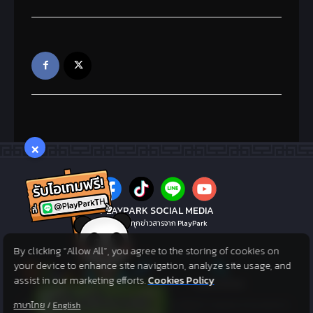
ยาทิพย์โอสถ(Event)(3ครั้ง) 1
ชิ้น
พลังโจมตีเพิ่มขึ้น 15%, พลัง
ป้องกันเพิ่มขึ้น 15%, พลังชีวิต
9
เพิ่มขึ้น 1000,
ค่าประสบการณ์เพิ่มขึ้น 40%,
พลังโจมตีวิชาเพิ่มขึ้น 10%,
×
พลังป้องกันวิชาเพิ่มขึ้น 10%, ครั้ง
ละ 1 ชั่วโมงออนไลน์
ยาเสริมความดี (เล็ก)
PLAYPARK SOCIAL MEDIA
ไม่พลาดทุกข่าวสารจาก PlayPark
(กิจกรรม) 1 ชิ้น
10
เพิ่มความความดีที่ได้รับต่อวัน +
By clicking “Allow All”, you agree to the storing of cookies on
your device to enhance site navigation, analyze site usage, and
300
assist in our marketing efforts.
Cookies Policy
ยันต์คัมภีร์ราชาแห่งสงคราม
©2005. MGAME Corp. All rights reserved. ©2017 Asphere Innovations
ภาษาไทย
/
English