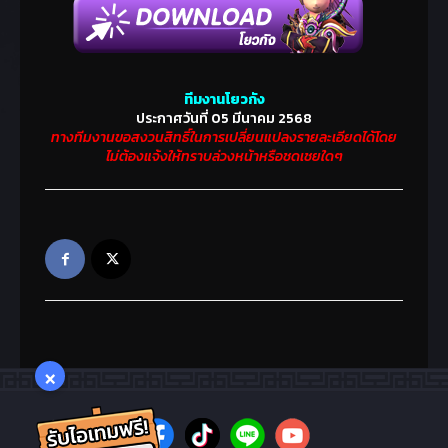
พลังโจมตีเพิ่มขึ้น 150, พลัง
ป้องกันเพิ่มขึ้น 150, HP +750, MP
+750
7
ค่าประสบการณ์เพิ่มขึ้น 50%,
ทีมงานโยวกัง
ประกาศวันที่ 05 มีนาคม 2568
พลังโจมตีวิชาเพิ่มขึ้น 12%,
ทางทีมงานขอสงวนสิทธิ์ในการเปลี่ยนแปลงรายละเอียดได้โดย
ไม่ต้องแจ้งให้ทราบล่วงหน้าหรือชดเชยใดๆ
พลังป้องกันวิชาเพิ่มขึ้น 12%,
หลบหลีก +30 , โจมตีและป้องม
อนสเตอร์ขนาดใหญ่ +50 , ระยะ
เวลา 12 ชั่วโมง
ยันต์โชคลาภระดับต่ำ
สุด(กิจกรรม) 1 ชิ้น
8
อัตราความสำเร็จของการเสริม
×
พลัง/หลอมรวมเพิ่มขึ้น 5%
เหรียญทองแดงสงครามมังกร