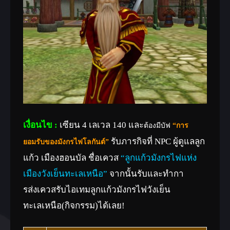
เงื่อนไข :
เซียน 4 เลเวล 140 และ
ต้องมีบัฟ
“การ
รับภารกิจที่ NPC ผู้ดูแลลูก
ยอมรับของมังกรไฟโลกันต์”
แก้ว เมืองฮอนบัล ชื่อเควส
“ลูกแก้วมังกรไฟแห่ง
เมืองวังเย็นทะเลเหนือ”
จากนั้นรับและทำกา
รส่งเควสรับไอเทมลูกแก้วมังกรไฟ
วังเย็น
ทะเลเหนือ
(กิจกรรม)ได้เลย!