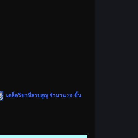
เคล็ดวิชาที่สาบสูญ จำนวน 20 ชิ้น