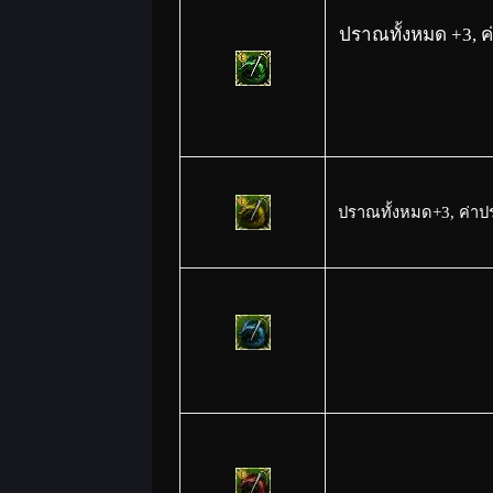
ปราณทั้งหมด +3, ค
ปราณทั้งหมด+3, ค่าป