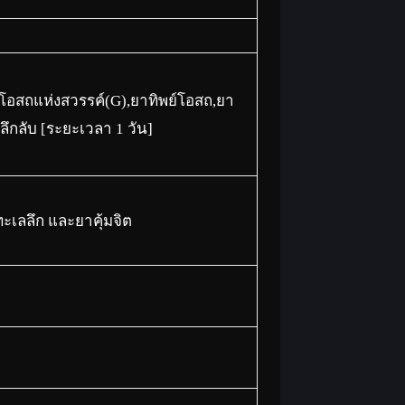
อสถแห่งสวรรค์(G),ยาทิพย์โอสถ,ยา
ึกลับ [ระยะเวลา 1 วัน]
ะเลลึก และยาคุ้มจิต