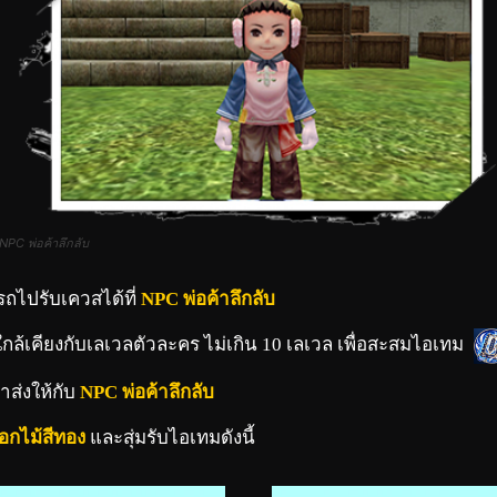
NPC พ่อค้าลึกลับ
ถไปรับเควสได้ที่
NPC พ่อค้าลึกลับ
กล้เคียงกับเลเวลตัวละคร ไม่เกิน 10 เลเวล เพื่อสะสมไอเทม
ส่งให้กับ
NPC พ่อค้าลึกลับ
อกไม้สีทอง
และสุ่มรับไอเทมดังนี้