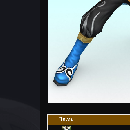
ไอเทม