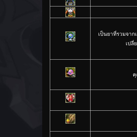
เป็นยาที่รวมจา
เปลี
ค