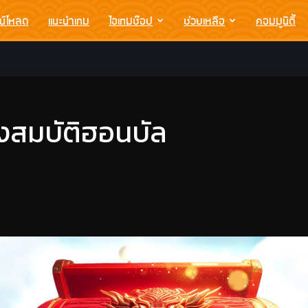
น์โหลด
แนะนำเกม
ไอเทมช๊อป
ช่วยเหลือ
คอมมูนิตี้
่องสมบัติฮอนบัล