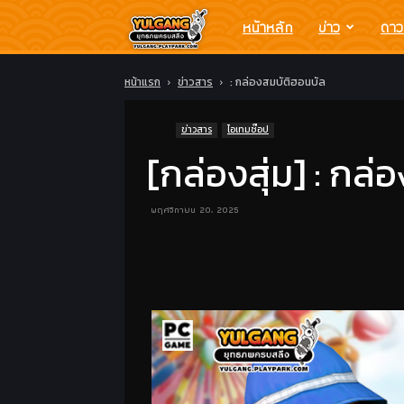
Yulgang
หน้าหลัก
ข่าว
ดาว
โย
หน้าแรก
ข่าวสาร
: กล่องสมบัติฮอนบัล
ข่าวสาร
ไอเทมช๊อป
วกัง
[กล่องสุ่ม] : กล
ยุทธ
พฤศจิกายน 20, 2025
ภพ
ครบ
สลึง