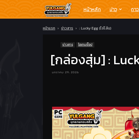
Yulgang
หน้าหลัก
ข่าว
ดาว
โย
หน้าแรก
ข่าวสาร
: Lucky Egg (ไข่โล้น)
ข่าวสาร
ไอเทมช๊อป
วกัง
[กล่องสุ่ม] : Luc
ยุทธ
มกราคม 29, 2026
ภพ
ครบ
สลึง