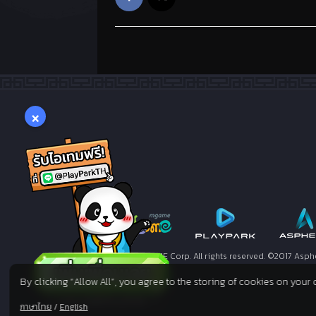
×
©2005. MGAME Corp. All rights reserved. ©2017 Asph
By clicking “Allow All”, you agree to the storing of cookies on your
ภาษาไทย
/
English