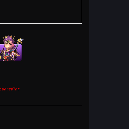
รือชดเชยใดๆ