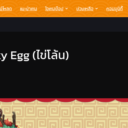
น์โหลด
แนะนำเกม
ไอเทมช๊อป
ช่วยเหลือ
คอมมูนิตี้
ky Egg (ไข่โล้น)