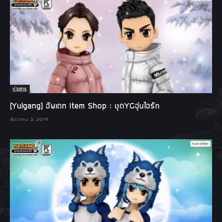
ข่าวสาร
[Yulgang] อัพเดท Item Shop : ชุดYGอุ่นไอรัก
ธันวาคม 3, 2019