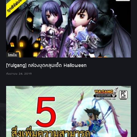
ไอเทมช๊อป
[Yulgang] กล่องชุดคลุมเซ็ต Halloween
กันยายน 24, 2019