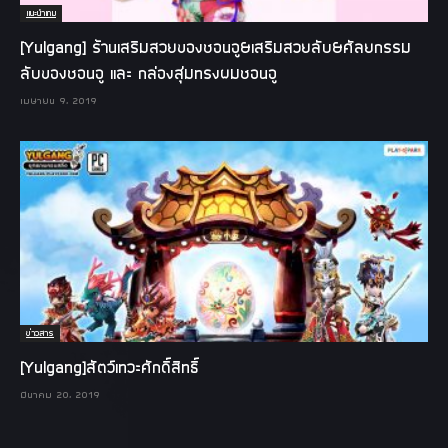
แนะนำเกม
[Yulgang] ร้านเสริมสวยของชอนอู&เสริมสวยลับ&ศัลยกรรม
ลับของชอนอู และ กล่องสุ่มทรงผมชอนอู
เมษายน 9, 2019
ข่าวสาร
[Yulgang]สัตว์เทวะศักดิ์สิทธิ์
มีนาคม 20, 2019