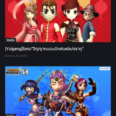
ไอเทมช๊อป
[Yulgang]ไอเทม”วิญญาณของนักเล่นแร่แปรธาตุ”
สิงหาคม 15, 2019
ไอเทมช๊อป