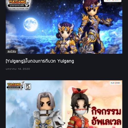
แนะนำเกม
[Yulgang]ขั้นตอนการตีบวก Yulgang
มกราคม 14, 2020