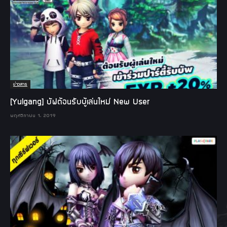
ข่าวสาร
[Yulgang] บัฟต้อนรับผู้เล่นใหม่ New User
พฤศจิกายน 1, 2019