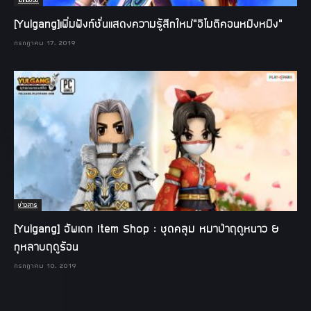
[Yulgang]เพิ่มฟังก์ชั่นแสดงความรู้สึกใหม่”อิโมติคอนหมิงหมิง”
กรกฎาคม 17, 2019
ข่าวสาร
[Yulgang] อัพเดท Item Shop : ชุดคลุม หมาป่าฤดูหนาว &
กุหลาบฤดูร้อน
กรกฎาคม 10, 2019