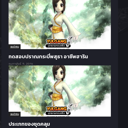
แนะนำเกม
ทดสอบปราณกระบี่พสุธา อาชีพฮาริน
กุมภาพันธ์ 9, 2016
แนะนำเกม
ประเภทของชุดคลุม