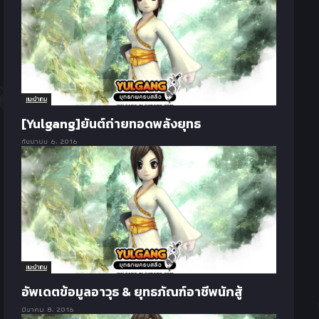
แนะนำเกม
[Yulgang]ยันต์ถ่ายทอดพลังยุทธ
กันยายน 6, 2016
แนะนำเกม
อัพเดตข้อมูลอาวุธ & ยุทธภัณฑ์อาชีพนักสู้
มีนาคม 8, 2016