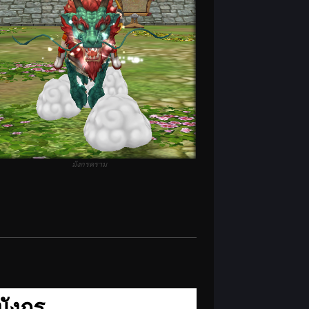
มังกรคราม
มังกร