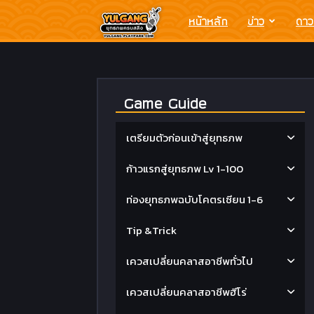
Yulgang
หน้าหลัก
ข่าว
ดาว
โย
Game Guide
วกัง
เตรียมตัวก่อนเข้าสู่ยุทธภพ
ยุทธ
ก้าวแรกสู่ยุทธภพ Lv 1-100
ภพ
ท่องยุทธภพฉบับโคตรเซียน 1-6
Tip &Trick
ครบ
เควสเปลี่ยนคลาสอาชีพทั่วไป
สลึง
เควสเปลี่ยนคลาสอาชีพฮีโร่