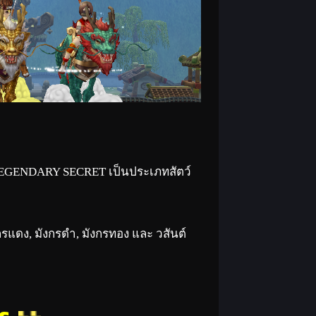
ใหญ่ LEGENDARY SECRET เป็นประเภทสัตว์
ังกรแดง, มังกรดำ, มังกรทอง และ วสันต์