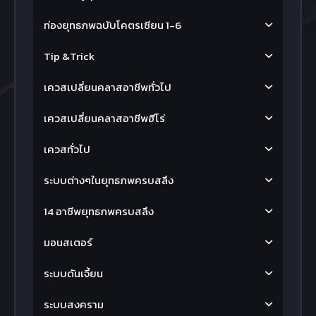
ท่องยุทธภพฉบับโคตรเซียน 1-6
Tip &Trick
เควสเปลี่ยนคลาสอาชีพทั่วไป
เควสเปลี่ยนคลาสอาชีพฮีโร่
เควสทั่วไป
ระบบต่างๆในยุทธภพครบสลึง
14 อาชีพยุทธภพครบสลึง
มอนสเตอร์
ระบบดันเจี้ยน
ระบบสงคราม