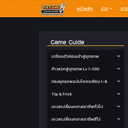
Yulgang
หน้าหลัก
ข่าว
ดาว
โย
Game Guide
วกัง
เตรียมตัวก่อนเข้าสู่ยุทธภพ
ยุทธ
ก้าวแรกสู่ยุทธภพ Lv 1-100
ภพ
ท่องยุทธภพฉบับโคตรเซียน 1-6
Tip &Trick
ครบ
เควสเปลี่ยนคลาสอาชีพทั่วไป
สลึง
เควสเปลี่ยนคลาสอาชีพฮีโร่