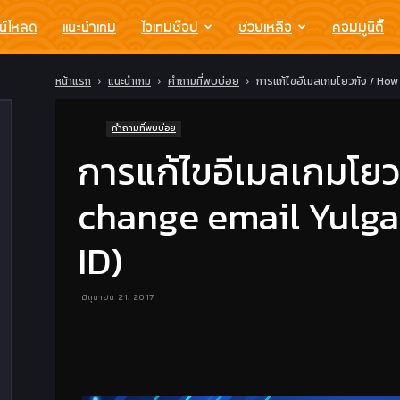
น์โหลด
แนะนำเกม
ไอเทมช๊อป
ช่วยเหลือ
คอมมูนิตี้
หน้าแรก
แนะนำเกม
คำถามที่พบบ่อย
การแก้ไขอีเมลเกมโยวกัง / How
คำถามที่พบบ่อย
การแก้ไขอีเมลเกมโยว
change email Yulgan
ID)
มิถุนายน 21, 2017