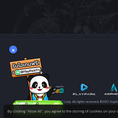
×
©2005. MGAME Corp. All rights reserved. ©2017 Asph
By clicking “Allow All”, you agree to the storing of cookies on your