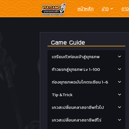
Yulgang
หน้าหลัก
ข่าว
ดาว
โย
Game Guide
วกัง
เตรียมตัวก่อนเข้าสู่ยุทธภพ
ยุทธ
ก้าวแรกสู่ยุทธภพ Lv 1-100
ภพ
ท่องยุทธภพฉบับโคตรเซียน 1-6
Tip &Trick
ครบ
เควสเปลี่ยนคลาสอาชีพทั่วไป
สลึง
เควสเปลี่ยนคลาสอาชีพฮีโร่