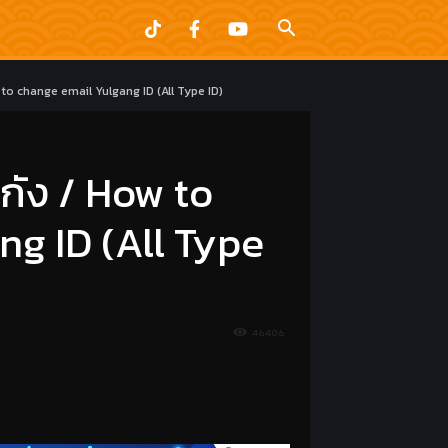
 to change email Yulgang ID (All Type ID)
กัง / How to
g ID (All Type
46406