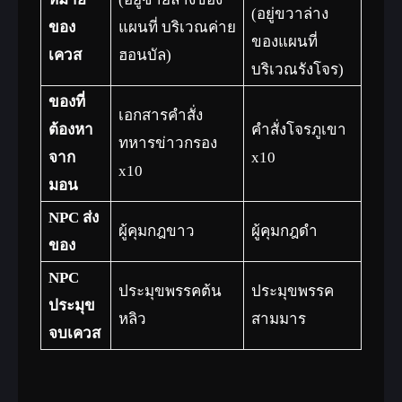
(อยู่ขวาล่าง
ของ
แผนที่ บริเวณค่าย
ของแผนที่
เควส
ฮอนบัล)
บริเวณรังโจร)
ของที่
เอกสารคำสั่ง
ต้องหา
คำสั่งโจรภูเขา
ทหารข่าวกรอง
จาก
x10
x10
มอน
NPC ส่ง
ผู้คุมกฎขาว
ผู้คุมกฎดำ
ของ
NPC
ประมุขพรรคต้น
ประมุขพรรค
ประมุข
หลิว
สามมาร
จบเควส