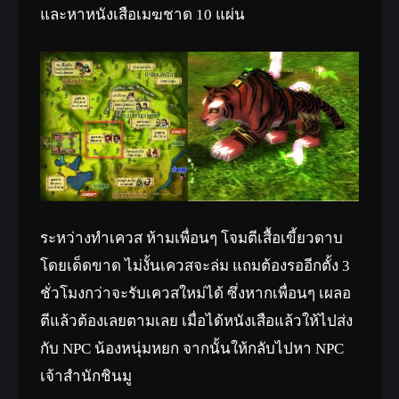
และหาหนังเสือเมฆชาด 10 แผ่น
ระหว่างทำเควส ห้ามเพื่อนๆ โจมตีเสื้อเขี้ยวดาบ
โดยเด็ดขาด ไม่งั้นเควสจะล่ม แถมต้องรออีกตั้ง 3
ชั่วโมงกว่าจะรับเควสใหม่ได้ ซึ่งหากเพื่อนๆ เผลอ
ตีแล้วต้องเลยตามเลย เมื่อได้หนังเสือแล้วให้ไปส่ง
กับ NPC น้องหนุ่มหยก จากนั้นให้กลับไปหา NPC
เจ้าสำนักชินมู