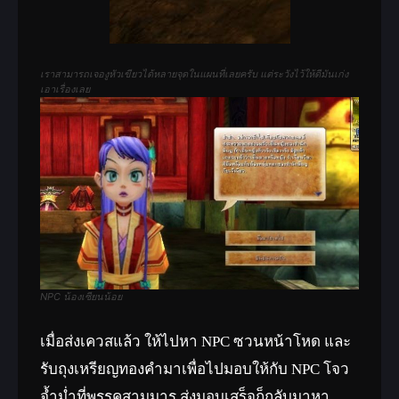
เราสามารถเจองูหัวเขียวได้หลายจุดในแผนที่เลยครับ แต่ระวังไว้ให้ดีมันเก่ง
เอาเรื่องเลย
NPC น้องเซียนน้อย
เมื่อส่งเควสแล้ว ให้ไปหา NPC ซวนหน้าโหด และ
รับถุงเหรียญทองคำมาเพื่อไปมอบให้กับ NPC โจว
จ้ำม่ำที่พรรคสามมาร ส่งมอบเสร็จก็กลับมาหา