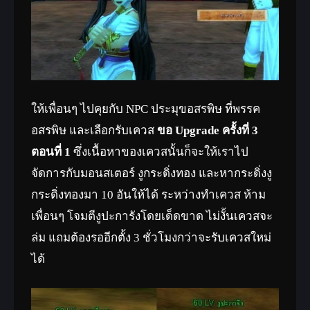
ให้เพื่อนๆ ไปคุยกับ NPC ประมุขอสรพิษ ที่พรรค
อสรพิษ และเลือกรับเควส
ขอ Upgrade ครั้งที่ 3
ตอนที่ 1
ซึ่งเนื้อหาของเควสนั้นก็จะให้เราไป
จัดการกับมอนสเตอร์ งูกระดิ่งทอง และหากระดิ่งงู
กระดิ่งทองมา 10 อันให้ได้ ระหว่างทำเควส ห้าม
เพื่อนๆ โจมตีงูปะการังโดยเด็ดขาด ไม่งั้นเควสจะ
ล่ม แถมต้องรออีกตั้ง 3 ชั่วโมงกว่าจะรับเควสใหม่
ได้