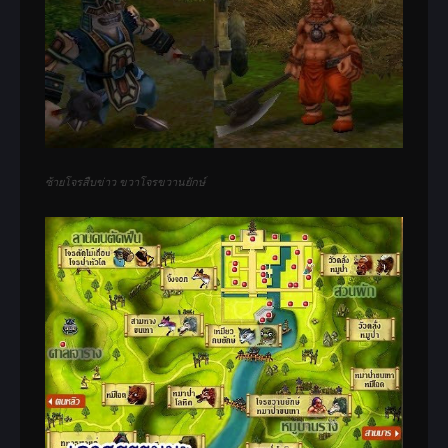
ซ้ายโจรสืบข่าว ขวาโจรขวานยักษ์