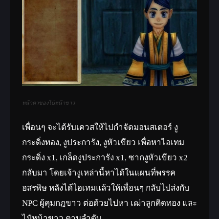
หน้าตาของไป๋หน้าขาว
เพื่อนๆ จะได้รับเควสให้ไปกำจัดมอนสเตอร์ งู
กระดิ่งทอง, งูประการัง, งูหัวเขียว เพื่อหาไอเทม
กระดิ่ง x1, เกล็ดงูประการัง x1, ซากงูหัวเขียว x2
กลับมา โดยเจ้างูเหล่านี้หาได้ในแผนที่พรรค
อสรพิษ หลังได้ไอเทมแล้วให้เพื่อนๆ กลับไปส่งกับ
NPC ผู้คุมกฎขาว ต่อด้วยไปหา เฒ่าลูกคิดทอง และ
ไป๋หน้าขาว ตามลำดับ