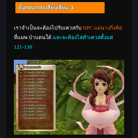
เราจำเป็นจะต้องไปรับเควสกับ
NPC แม่นางกิ่งท้อ
ที่แมพ ป่าแดนใต้
และจะต้องไล่ทำเควสตั้งแต่
121-130