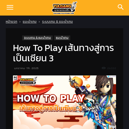
หน้าแรก
แนะนำเกม
ระบบเกม & แนะนำเกม
ระบบเกม & แนะนำเกม
แนะนำเกม
How To Play เส้นทางสู่การ
เป็นเซียน 3
มกราคม 19, 2025
26332