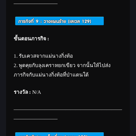
————————–
ขั้นตอนภารกิจ :
1. รับเควสจากแม่นางกิ่งท้อ
2. พูดคุยกับลุงเคราหยกเขียว จากนั้นให้ไปส่ง
ภารกิจกับแม่นางกิ่งท้อที่ป่าแดนใต้
รางวัล :
N/A
—————————————————————
————————–