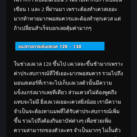
เซียน 1 และ 2 ที่ผ่านมา เพราะต้องทำเควสเยอะ
มากท้าทายมากพอสมควรและต้องทำทุกเควส แต่
ถ้าเปลี่ยนสำเร็จบอกเลยคุ้มค่ามากๆ
ในช่วงเลเวล 120 ขึ้นไป เลเวลจะขึ้นช้ามากเพราะ
ค่าประสบการณ์ที่ใช้เยอะมากพอสมควร รวมไปถึง
มอนสเตอร์ที่เราจะไปเก็บเลเวลด้วนั้นมีความ
แข็งแกร่งมากเลยทีเดียว ส่วนเควสไม่ต้องพูดถึง
แทบจะไม่มี ยิ่งเลเวลเยอะเควสยิ่งน้อย เรามีความ
จำเป็นจะต้องหาแมพที่ได้รับค่าประสบการณ์เพิ่ม
ขึ้น รวมไปถึงต้องกินยาบัฟต่างๆ เพื่อช่วยเพิ่ม
ความสามารถของตัวละคร จำเป็นมากๆ ไม่งั้นตัว