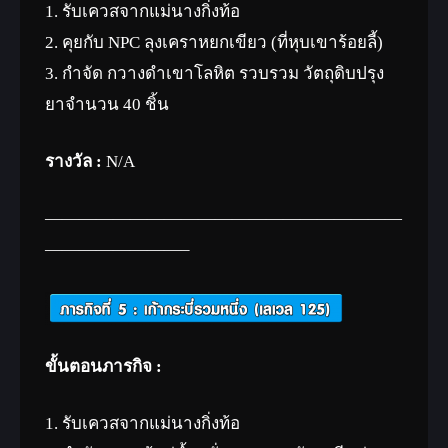
1. รับเควสจากแม่นางกิ่งท้อ
2. คุยกับ NPC ลุงเคราหยกเขียว (ที่หุบเขาร้อยลี้)
3. กำจัด กวางดำเขาโลหิต รวบรวม วัตถุดิบปรุง
ยาจำนวน 40 ชิ้น
รางวัล :
N/A
—————————————————————
————————–
ขั้นตอนภารกิจ :
1. รับเควสจากแม่นางกิ่งท้อ