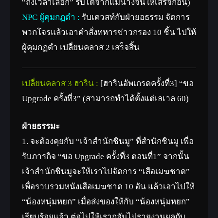
“ถึงเวลาเลือก” รับได้จากแม่นางจินให้เสร็จก่อน)
NPC ผู้คุมกฏดำ :
รับเควสท์กับฝ่ายอธรรม จัดการ
พวกโจรแล้วเอาคำสั่งทหารข่าวกรอง 10 ชิ้น ไปให้
ผู้คุมกฏดำ เปลี่ยนคลาส 2 เสร็จสิ้น
เปลี่ยนคลาส 3 ฮาริน :
[ฮารินอัพเกรดครั้งที่3] “ขอ
Upgrade ครั้งที่3” (สามารถทำได้ตั้งแต่เลเวล 60)
ฝ่ายธรรมะ
1. จะต้องคุยกับ “เจ้าสำนักชินมู” ที่สำนักชินมู เพื่อ
รับภารกิจ “ขอ Upgrade ครั้งที่3 ตอนที่1” จากนั้น
เจ้าสำนักชินมูจะให้เราไปจัดการ “เสือเมฆชาด”
เพื่อรวบรวมหนังเสือเมฆชาด 10 อัน แล้วเอาไปให้
“น้องหนุ่มหยก” เมื่อส่งของให้กับ “น้องหนุ่มหยก”
เรียบร้อยแล้ว ต่อไปให้เรากลับไปรายงานผลกับ