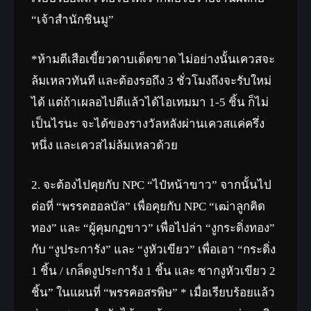
“เจ้าสำนักชินมู”
*ห้ามตีเสือเขี้ยวดาบเด็ดขาด ไม่อย่างนั้นเควสจะ
ล้มเหลวทันที และต้องรอถึง 3 ชั่วโมงถึงจะรับใหม่
ได้ แต่ถ้าเผลอไปตีแล้วได้ไอเทมมา 1-5 ชิ้น ก็ไม่
เป็นไรนะ จะได้ของรางวัลหลังผ่านเควสแค่ครึ่ง
หนึ่ง และเควสไม่ล้มเหลวด้วย
2. จะต้องไปคุยกับ NPC “ไป๋หน้าขาว” จากนั้นไป
ต่อที่ “พรรคฮอลบัล” เพื่อคุยกับ NPC “เฒ่าลูกคิด
ทอง” และ “ผู้คุมกฏขาว” เพื่อไปล่า “งูกระดิ่งทอง”
กับ “งูประการัง” และ “งูหัวเขียว” เพื่อเอา “กระดิ่ง
1 ชิ้น / เกล็ดงูประการัง 1 ชิ้น และ ซากงูหัวเขียว 2
ชิ้น” ในแผนที่ “พรรคอสรพิษ” * เมื่อเรียบร้อยแล้ว