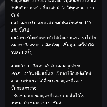
กับปูเพลิงลาวา รวบรวมตัวอย่างปูเพลิงลาวา 3 ชิ้น
กับหินวิทยายุทธ์ 2 ชิ้น แล้วนำไปให้ขุนพลดาบรา
ชันต์
ปล.1 ในการรับ-ส่งเควส ต้องมีดันเจี้ยนพ้อย 120
แต้มขึ้นไป
ปล.2 เควสนี้จะต้องทำซ้ำไปเรื่อยๆ จนกว่าจะได้ไอ
เทมภารกิจครบตามเงื่อนไข(35ชิ้น)(เควสนี้ทำได้
วันละ 1 ครั้ง)
และแล้วก็มาถึงเควสสำคัญ เควสสุดท้าย!!
เควส : [ฮาริน เซียนขั้น 3] เปิดตาให้กับพลังใหม่
สามารถรับเควสได้ที่ NPC จอมยุทธคิ้วทอง
ขั้นตอนภารกิจ
– รับเควสจากจอมยุทธคิ้วทอง จากนั้นให้ไป
สนทนากับ ขุนพลดาบราชันต์