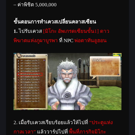
– ค่าพิชิต 5,000,000
ขั้นตอนการทำเควสเปลี่ยนคลาสเซียน
1.
ไปรับเควส
[มิโกะ อัพเกรดเซียนขั้น1] ดาว
พิฆาตแห่งภูผาบูรพา
ที่ NPC
พ่อตาทันอูฮอน
2. เมื่อรับเควสเรียบร้อยแล้วให้ไปที่
“ประตูแห่ง
กาลเวลา”
แล้ววาร์ปไปที่
พื้นที่ภารกิจมิโกะ